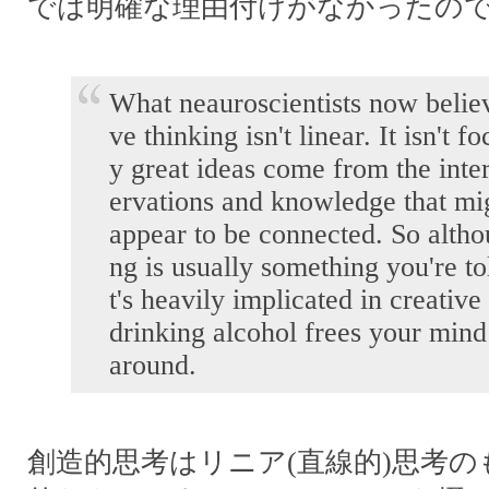
では明確な理由付けがなかったの
What neauroscientists now believe
ve thinking isn't linear. It isn't
y great ideas come from the inte
ervations and knowledge that migh
appear to be connected. So alth
ng is usually something you're tol
t's heavily implicated in creativ
drinking alcohol frees your min
around.
創造的思考はリニア(直線的)思考