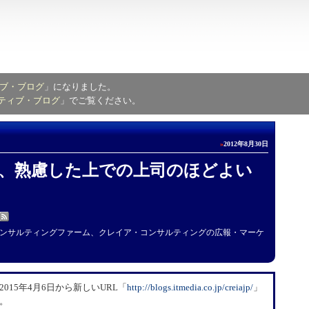
ブ・ブログ
」になりました。
ティブ・ブログ
」でご覧ください。
»
2012年8月30日
、熟慮した上での上司のほどよい
ンサルティングファーム、クレイア・コンサルティングの広報・マーケ
15年4月6日から新しいURL「
​http://blogs.itmedia.co.jp/creiajp/
」
。