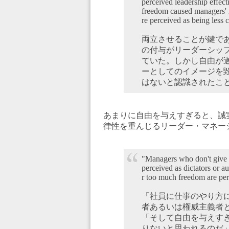
perceived leadership effec
freedom caused managers' i
re perceived as being less 
両立させることが鍵で
の付与がリーダーシッ
ていた。しかし自由が
ーとしてのイメージを
はないと認識されたこ
あまりに自由を与えすぎると、誠
律性を重んじるリーダー・マネー
"Managers who don't give t
perceived as dictators or 
r too much freedom are pe
「社員に仕事のやり方
者あるいは権威主義者
「そして自由を与えす
りないと思われるのだ