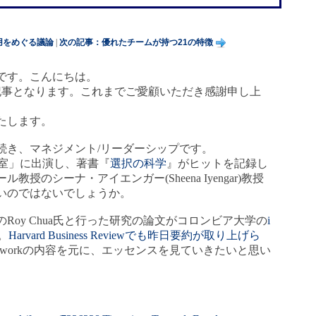
用をめぐる議論
|
次の記事：優れたチームが持つ21の特徴
です。こんにちは。
の記事となります。これまでご愛顧いただき感謝申し上
たします。
続き、マネジメント/リーダーシップです。
教室」に出演し、著書『
選択の科学
』がヒットを記録し
のシーナ・アイエンガー(Sheena Iyengar)教授
いのではないでしょうか。
Roy Chua氏と行った研究の論文がコロンビア大学の
i
。
Harvard Business Reviewでも昨日要約が取り上げら
(at)workの内容を元に、エッセンスを見ていきたいと思い