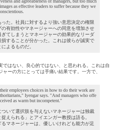
tiveness and agreeableness of managers, but too much
mages as effective leaders to suffer because they we
conscientious.
あった。社員に対するより強い意思決定の権限
プの有効性やマネージャーへの同意を増加させ
過ぎてしまうとマネージャーの効果的なリーダ
毀損することが分かった。これは彼らが誠実で
とによるものだ。
実ではない、良心的ではない、と思われる。これは自
ジャーの方にとっては手痛い結果です。一方で、
heir employees choices in how to do their work are
authoritarians," Iyengar says. "And managers who offe
rceived as warm but incompetent."
について選択肢を与えないマネージャーは独裁
と捉えられる」とアイエンガー教授は語る。
ぎるマネージャーは、優しいけれども能力が足
」