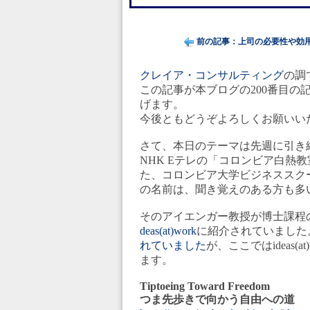
前の記事：上司の必要性や効
クレイア・コンサルティング
の調
この記事が本ブログの200番目
げます。
今後ともどうぞよろしくお願いい
さて、本日のテーマは先週に引き
NHK Eテレの「コロンビア白熱
た、コロンビア大学ビジネススクール教授
の名前は、聞き覚えのある方も多
そのアイエンガー教授が博士課程の
deas(at)work
に紹介されていました
れていました
が、ここではideas
ます。
Tiptoeing Toward Freedom
つま先歩きで向かう自由への道