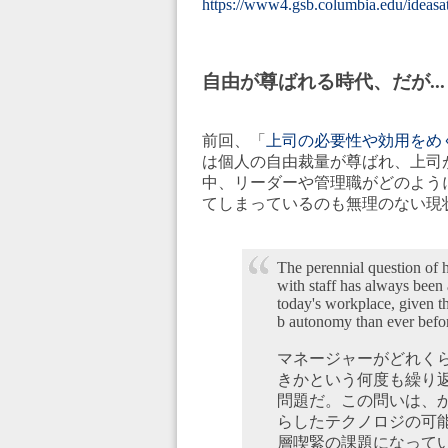
https://www4.gsb.columbia.edu/ideas
自由が尊ばれる時代、だが...
前回、「
上司の必要性や効用をめ
は個人の自由裁量が尊ばれ、上司
中、リーダーや管理職がどのよう
てしまっているのも無理のない現
The perennial question of
with staff has always been 
today's workplace, given t
b autonomy than ever befo
マネージャーがどれく
きかという何度も繰り
問題だ。この問いは、
らしたテクノロジの可
層喫緊の課題になって