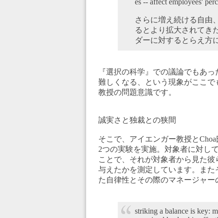
es -- affect employees' per
さらに増え続ける自由
るとより拡大されてき
ダーに対するとらえ方
『選択の科学』での議論でもあっ
難しくなる、という現象がここで
教授の問題意識です。
誠実さと独裁との狭間
そこで、アイエンガー教授とCho
2つの実験を実施。対象者に対し
ことで、それが対象者から見た彼
与えたかを測定しています。また
た自律性とその際のマネージャー
striking a balance is key: