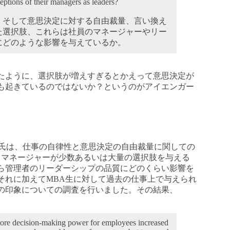
ceptions of their managers as leaders?
、そして意思決定に対する自由裁量、言い換え
た選択肢、これらは社員のマネージャーやリー
にどのような影響を与えているか。
たように、選択肢が増えすぎるとかえって意思決定が
も起きているのではないか？というのがアイエンガー
a氏は、仕事の自律性と意思決定の自由裁量に関しての
てマネージャーが少数あるいは大量の選択肢を与える
ら管理者のリーダーシップの品質にどのくらい影響を
それに加えてMBA生に対して過去の仕事上で与えられ
の印象についての調査を行いました。その結果、
 more decision-making power for employees increased