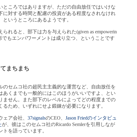
いところではありますが、ただの自由放任ではいけな
下に対する時間と配慮の投資がある程度なされなけれ
、というところにあるようです。
と、部下は力を与えられた(given as empowerin
た形でもエンパワーメントは成り立つ、ということです
ってまちまち
ルのセムコ社の超民主主義的な運営など、自由放任を
はあくまでも一般的にはこのほうがいいですよ、とい
りません。また部下のレベルによってどの程度までの
くるため、いずれにせよ鍛錬が必要になります。
ウェア会社、
37signals
のCEO、
Jason Friedのインタビュ
た
が、彼はこのセムコ社のRicardo Semlerを引用しなが
ントを語っています。