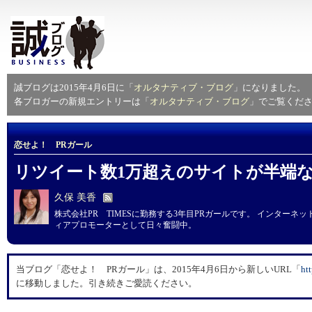
誠ブログは2015年4月6日に「
オルタナティブ・ブログ
」になりました。
各ブロガーの新規エントリーは「
オルタナティブ・ブログ
」でご覧くだ
恋せよ！ PRガール
リツイート数1万超えのサイトが半端
久保 美香
株式会社PR TIMESに勤務する3年目PRガールです。 インター
ィアプロモーターとして日々奮闘中。
当ブログ「恋せよ！ PRガール」は、2015年4月6日から新しいURL「
​h
に移動しました。引き続きご愛読ください。