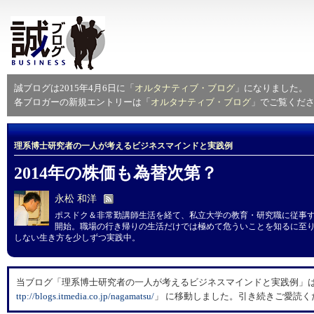
誠ブログは2015年4月6日に「
オルタナティブ・ブログ
」になりました。
各ブロガーの新規エントリーは「
オルタナティブ・ブログ
」でご覧くだ
理系博士研究者の一人が考えるビジネスマインドと実践例
2014年の株価も為替次第？
永松 和洋
ポスドク＆非常勤講師生活を経て、私立大学の教育・研究職に従事
開始。職場の行き帰りの生活だけでは極めて危ういことを知るに至
しない生き方を少しずつ実践中。
当ブログ「理系博士研究者の一人が考えるビジネスマインドと実践例」は、2
ttp://blogs.itmedia.co.jp/nagamatsu/
」 に移動しました。引き続きご愛読く