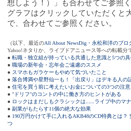
想しよう！）」も合わせてご参照
グラフはクリックしていただくと
で、合わせてご参照ください。
（以下、最近の
All About NewsDig・永松和洋のブロ
Yahoo!ネタりか、ライブドアニュース等への転載分
●
転職・独立組が持っている共通した意識と5つの具
●
職場の新年会・忘年会ご遠慮のススメ
●
スマホもガラケーもやめて気づいたこと
●
落合博満や星野仙一も！「出戻り」はデキる人の
●
住宅を買う前に考えたいお金についての3つの注意
●
"ドリフ"のコントの中に働き方のヒントがある
●
ロックはまだしもクラシックは......ライブ中のマ
●
副業がもたらす11個の絶大な効果
●
190万円かけて手に入れるAKB48のCD特典とは？
つ