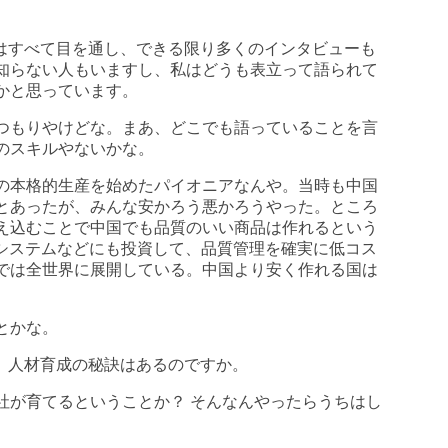
にはすべて目を通し、できる限り多くのインタビューも
知らない人もいますし、私はどうも表立って語られて
かと思っています。
つもりやけどな。まあ、どこでも語っていることを言
のスキルやないかな。
の本格的生産を始めたパイオニアなんや。当時も中国
とあったが、みんな安かろう悪かろうやった。ところ
え込むことで中国でも品質のいい商品は作れるという
Tシステムなどにも投資して、品質管理を確実に低コス
では全世界に展開している。中国より安く作れる国は
とかな。
い。人材育成の秘訣はあるのですか。
社が育てるということか？ そんなんやったらうちはし