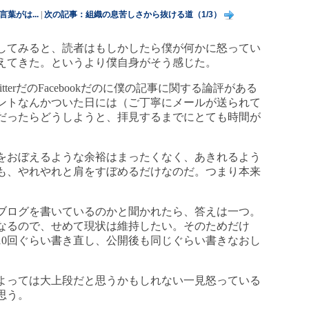
言葉がは...
|
次の記事：組織の息苦しさから抜ける道（1/3）
してみると、読者はもしかしたら僕が何かに怒ってい
えてきた。というより僕自身がそう感じた。
terだのFacebookだのに僕の記事に関する論評がある
ントなんかついた日には（ご丁寧にメールが送られて
だったらどうしようと、拝見するまでにとても時間が
をおぼえるような余裕はまったくなく、あきれるよう
も、やれやれと肩をすぼめるだけなのだ。つまり本来
ブログを書いているのかと聞かれたら、答えは一つ。
なるので、せめて現状は維持したい。そのためだけ
10回ぐらい書き直し、公開後も同じぐらい書きなおし
よっては大上段だと思うかもしれない一見怒っている
思う。