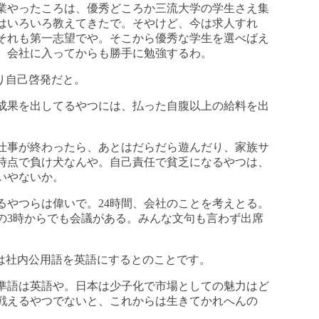
業やったころは、優秀どころか三流大学の学生さえ集
はいろいろ教えてきたで。そやけど、今は求人すれ
それも第一志望でや。そこから優秀な学生を選べばえ
、会社に入ってからも勝手に勉強するわ。
まり自己啓発だと。
成果を出してるやつには、払った自腹以上の給料を出
仕事が終わったら、あとはだらだら遊んだり、家族サ
時点で負け犬なんや。自己責任で貧乏になるやつは、
いやないか。
るやつらは偉いで。24時間、会社のことを考えとる。
の3時からでも会議がある。みんな文句も言わず出席
社は社内公用語を英語にするとのことです。
準語は英語や。日本は少子化で市場としての魅力はど
戦えるやつでないと、これからは生きてかれへんの