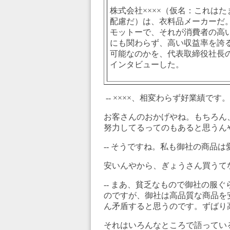
株式会社××××（仮名：これは
配慮だ）は、衣料品メーカーだ
モットーで、それが消費者の高
にも関わらず、高い収益率を誇
可能なのかを、代表取締役社長
インタビューした。
-- ××××、相変わらず好業績です。
お客さんのおかげやね。もちろん
努力してるってのもあると思うん
-- そうですね。私も御社の商品
安いんやから、ぎょうさん買うて
-- まあ、貧乏なもので御社の服
のですが、御社は高品質な商品を
ん矛盾すると思うのです。ずばり
それはいろんなところで語ってい