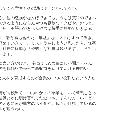
してくる学生もその辺はよう分かってるわ。
や。他の勉強がなんぼできても、うちは英語のできへ
できるようにならんやつも容赦なくクビや。おっと。
から、英語のできへんやつは勝手に辞めていきよる。
ます。教育費も含めた「無駄」なコストはすべて省き、
辞めていきます。リストラをしようと思ったら、無茶
も社長に従順な「優秀」な社員は残りますし、入社し
います。
な言い方やけど、俺にはほめ言葉にしか聞こえへん
のを低価格で売って高収益を続けていける理由や。
担う人材を育成するのが企業の一つの役割だという人た
俺が高校出て、つぶれかけの家業をついで奮戦しとっ
運動とかに明け暮れてた連中や。そんなん、いまどき
のときに何が地方の活性化や。我々が目指しているの
ルが違うわい。