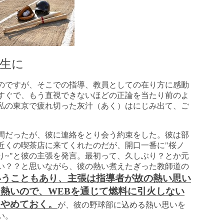
生に
のですが、そこでの指導、教員としての在り方に感動
すぐで、もう直視できないほどの正論を当たり前のよ
私の東京で疲れ切った灰汁（あく）はにじみ出て、ご
。
間だったが、彼に連絡をとり会う約束をした。彼は部
近くの喫茶店に来てくれたのだが、開口一番に"桜ノ
り~"と彼の主張を発言。最初って、久しぶり？とか元
い？？と思いながら、彼の熱い煮えたぎった教師道の
いうこともあり、主張は指導者が故の熱い思い
熱いので、WEBを通じて燃料に引火しない
はやめておく。
が、彼の野球部に込める熱い思いを
い。