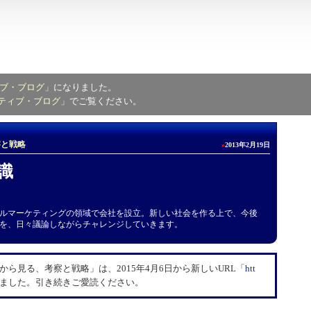
ブ・ブログ
」になりました。
ティブ・ブログ
」でご覧ください。
察と戦略
»
2013年2月19日
識
ジタルマーケティングの領域で会社を設立。新しい社会を作る上で、今後
を、日々議論しながらチャレンジしていきます。
ら見る、考察と戦略」は、2015年4月6日から新しいURL「
​htt
しました。引き続きご愛読ください。