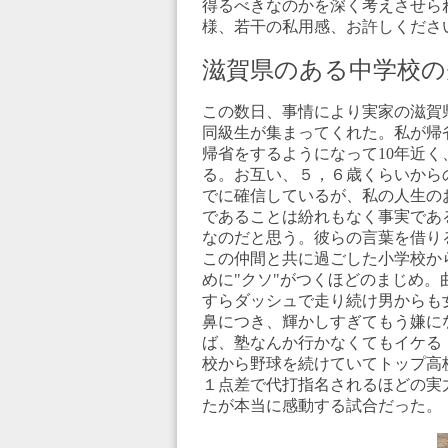
得るべきなのかを深く考えさせら
様、若干の私用感、お許しくださ
滋賀県の
ある中学校の
この数日、事情により実家の滋賀
同級生が集まってくれた。私が帰
帰省をするようになって10年近
る。お互い、５，６歳くらいから
でに確信しているが、私の人生の
であることは紛れもなく事実であ
なのだと思う。彼らの言葉を借り
この仲間と共に過ごした小学校か
めに"クソ"がつくほどのまじめ
すらダッシュで走り続け男からも
鼻につき、輝かしすぎてもう嫌に
ば、塾なんか行かなくてもイケる
校から野球を続けていてトップ高
１点差で代打指名されるほどの実
たが本当に感動する試合だった。