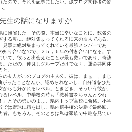
れたので、それを記事にしたい。誠ブログ関係者の皆
い。
先生の話になりますが
県に帰省した。その際、本当に幸いなことに、数名の
省する度に、絶対集まってくれる旧来の友人である。
く、見事に絶対集まってくれている最強メンバーであ
の知り合いなので、２５，６年の付き合いになる。す
おいて、彼らと出会えたことが最も救いであり、奇跡
る。ただの、仲良しグループだけでなく、運命共同体
ると。
らの友人がこのブログの主人公。彼は、まぁー、まじ
。曲がったことなんか、認められないし、自分道をひた
女からも好かれるレベル。ときどき、そういう彼が、
なるレベル。中学校の時も「教科書をちゃんとやれ
！」とその勢いのまま、県内トップ高校に合格。小学
校では野球に精を出し、県内選手権の決勝で最終回、
力者。もちろん、そのときは私は家族で中継を見てい