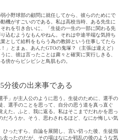
の弱小野球部の顧問に就任してから、彼らのためにで
の動機がすごいのである。私は高校当時、ある先生に
、それを引き合いに、「生徒の一生の一部に関わる先
がり込むようなもんやねん。それは中途半端な気持ち
職業として給料をもらう為の教師という仕事してたら
！」とまぁ、あんたGTOの鬼塚？（主張は違えど）
ように、彼は言ったことは粛々と確実に実行しきる、
いる傍からビシビシと鳥肌もの。
5分後の出来事である
選手」が主人公のように思う。生徒のために、選手の
徒、選手のことを思って、自分の思う道を真っ直ぐ
覚えた。ふと、我に返る。私はそこまでだれかを思っ
のだろうか。そう、思わされるほど、なにか悔しい気
。ひったすら、自論を展開し、言い切った後、生徒指
ち去ったのだが、その場はなにか戦乱の後のような気