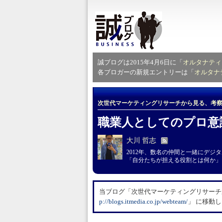
誠ブログは2015年4月6日に「
オルタナティ
各ブロガーの新規エントリーは「
オルタナ
次世代マーケティングリサーチから見る、考
職業人としてのプロ意
大川 哲志
2012年、数名の仲間と一緒にデ
「自分たちが担える役割とは何か」
当ブログ「次世代マーケティングリサーチか
p://blogs.itmedia.co.jp/webteam/
」 に移動