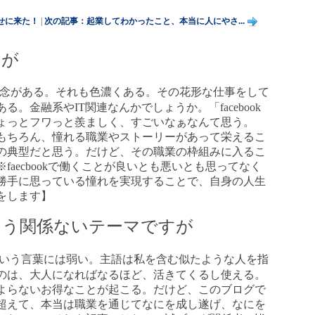
せに来た！
|
次の記事：起業してわかったこと、本当に人にやさ...
すが
念がある。それも色濃くある。その花形な仕事をして
。金融系やIT関連なんかでしょうか。「facebook
ょっとフワっと羨ましく、すごいなぁなんて思う。
もちろん、憧れる職業やストーリーがあって栄えるこ
の典型だと思う。だけど、その職業の枠組みに入るこ
aecbookで働くことが良いとも悪いとも思ってなく
勝手に思っている憧れを実現することで、自身の人生
をします】
もう関係ないテーマですが
いう言葉には弱い。主語は私を含む似たような人を指
のは、大人になればなるほど、活きてくるし使える。
よらないお得なことが起こる。だけど、このブログで
超えて、本当は職業を通じてなにを成し遂げ、なにを