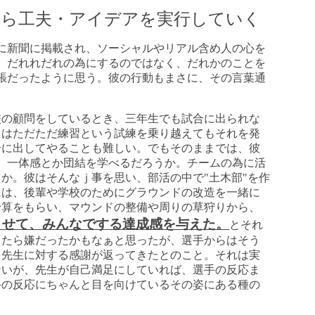
がら工夫・アイデアを実行していく
に新聞に掲載され、ソーシャルやリアル含め人の心を
、だれれだれの為にするのではなく、だれかのことを
張だったように思う。彼の行動もまさに、その言葉通
校の顧問をしているとき、三年生でも試合に出られな
らはただただ練習という試練を乗り越えてもそれを発
合に出してやることも難しい。でもそのままでは、彼
、一体感とか団結を学べるだろうか。チームの為に活
か。彼はそんなｊ事を思い、部活の中で"土木部"を作
には、後輩や学校のためにグラウンドの改造を一緒に
予算をもらい、マウンドの整備や周りの草狩りから、
させて、みんなでする達成感を与えた。
とそれ
ったら嫌だったかもなぁと思ったが、選手からはそう
、先生に対する感謝が返ってきたとのこと。それは実
ないが、先生が自己満足にしていれば、選手の反応ま
手の反応にちゃんと目を向けているその姿にある種の