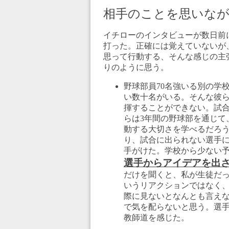
相手のことを思いな
イチローのインタビューが数日前
打った。正確には覚えていないが
思って行動する、そんな感じの主
りのように思う。
野球部員70名強いる別の学
い数十名がいる。そんな彼
揮することができない。試
らは3年間の野球部を通じて
動する大切さを学べるだろう
り、試合に出られない選手
手がけた。学校から少ない
選手からアイデアを出
だけを聞くと、私が生徒だ
いうリアクションではなく
際に見ないとなんとも言え
で気を配らないと思う。選
教師道を感じた。