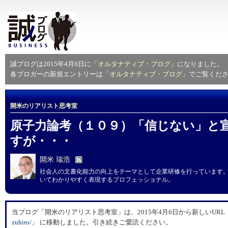
誠ブログは2015年4月6日に「
オルタナティブ・ブログ
」になりました。
各ブロガーの新規エントリーは「
オルタナティブ・ブログ
」でご覧くだ
開米のリアリスト思考室
原子力論考（１０９）「信じない」と
すが・・・
開米 瑞浩
社会人の文書化能力の向上をテーマとして企業研修を行っています
いてわかりやすく表現するプロフェッショナル。
当ブログ「開米のリアリスト思考室」は、2015年4月6日から新しいURL
zuhiro/
」 に移動しました。引き続きご愛読ください。