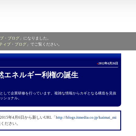
ブ・ブログ
」になりました。
ティブ・ブログ
」でご覧ください。
»
2012年4月26日
然エネルギー利権の誕生
として企業研修を行っています。複雑な情報からカギとなる構造を見抜
ッショナル。
15年4月6日から新しいURL「
​http://blogs.itmedia.co.jp/kaimai_mi
読ください。