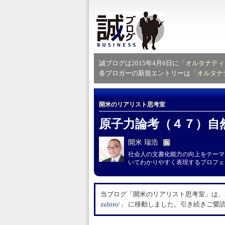
誠ブログは2015年4月6日に「
オルタナティ
各ブロガーの新規エントリーは「
オルタナ
開米のリアリスト思考室
原子力論考（４７）自
開米 瑞浩
社会人の文書化能力の向上をテーマ
いてわかりやすく表現するプロフェ
当ブログ「開米のリアリスト思考室」は、20
zuhiro/
」 に移動しました。引き続きご愛