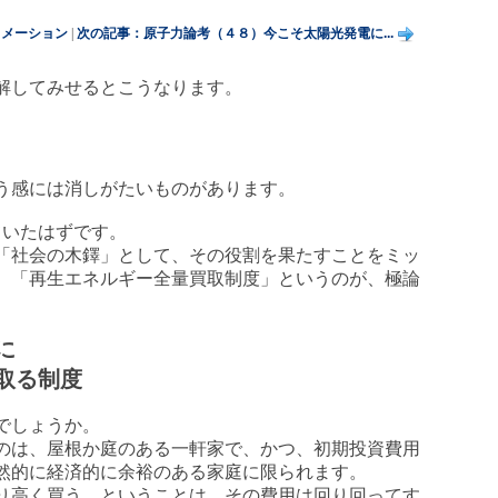
ォメーション
|
次の記事：原子力論考（４８）今こそ太陽光発電に...
解してみせるとこうなります。
う感には消しがたいものがあります。
いたはずです。
「社会の木鐸」として、その役割を果たすことをミッ
、「再生エネルギー全量買取制度」というのが、極論
に
取る制度
でしょうか。
のは、屋根か庭のある一軒家で、かつ、初期投資費用
然的に経済的に余裕のある家庭に限られます。
り高く買う、ということは、その費用は回り回ってす