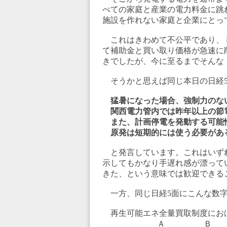
べての家庭と産業の電力料金に跳
施設を作れない家庭と企業にとっ
これはきわめて不公平であり、
て補助金と買い取り価格が急速に
きでしたが、今に至るまでそんな
そうかと思えば同じ本日の日経5
猛暑になった場合、強制力のな
関西電力管内では昨年以上の節
また、計画停電を発動する可能
原発は短期的には使う必要があ
と発言しています。これはいず
示してもかなり手遅れ感が漂って
きた、という意味では歓迎できる
一方、同じ日経5面にこんな数字
再生可能エネ全量買取制度における買
Ａ Ｂ