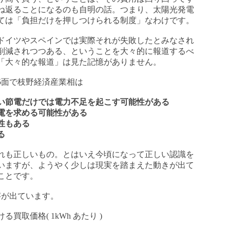
ね返ることになるのも自明の話。つまり、太陽光発電
ては「負担だけを押しつけられる制度」なわけです。
ドイツやスペインでは実際それが失敗したとみなされ
削減されつつある、ということを大々的に報道するべ
「大々的な報道」は見た記憶がありません。
面で枝野経済産業相は
い節電だけでは電力不足を起こす可能性がある
電を求める可能性がある
性もある
る
れも正しいもの。とはいえ今頃になって正しい認識を
いますが、ようやく少しは現実を踏まえた動きが出て
ことです。
が出ています。
取価格( 1kWh あたり )