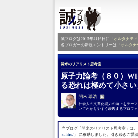
誠ブログは2015年4月6日に「
オルタナティ
各ブロガーの新規エントリーは「
オルタナ
開米のリアリスト思考室
原子力論考（８０）W
る恐れは極めて小さい
開米 瑞浩
社会人の文書化能力の向上をテーマ
いてわかりやすく表現するプロフェ
当ブログ「開米のリアリスト思考室」は、20
zuhiro/
」 に移動しました。引き続きご愛