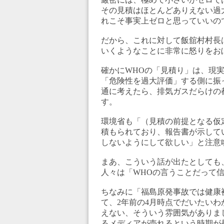
その見積はほとんどありえない過
れこそ事実上ゼロと思っていいの
だから、これに対して飯舘村村長
いくようなことに非常に怒りをお
確かにWHOの「見積り」は、現
「危険性を過大評価」する側に振
通に考えたら、排気ガスだらけの
す。
環境省も「（見積の前提となる仮
積もられており、報告書が示して
しないようにして欲しい」と注意
まあ、こういう話が出たとしても
人々は「WHOの言うことだって
ちなみに「福島原発事故では健康
て、2年前の4月時点でだいたい
えない、そういう雰囲気がありま
るメディアが売れるという時期が