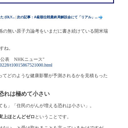
OLY...
|
次の記事：A級順位戦最終局解説会にて「リアル」...
係の無い原子力論考をいまだに書き続けている開米瑞
すね。
公表 NHKニュース"
130228/t10015867521000.html
よってどのような健康影響が予測されるかを見積もった
恐れは極めて小さい
ても」「住民のがんが増える恐れは小さい」。
実上ほとんどゼロ
ということです。
はない、と受け取れることを言っているわけですが、