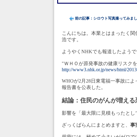
前の記事：シロウト写真撮ってみました (
こんにちは。本業とはまったく関
浩です。
ようやくNHKでも報道したようで
"ＷＨＯが原発事故の健康リスクを
http://www3.nhk.or.jp/news/html/20
WHOが2月28日東電福一事故に
報告書を公表した。
結論：住民のがんが増える
影響を「最大限に見積もったとし
ざっくばらんにまとめますと、
事
厳密には、極めて小さいがゼロで