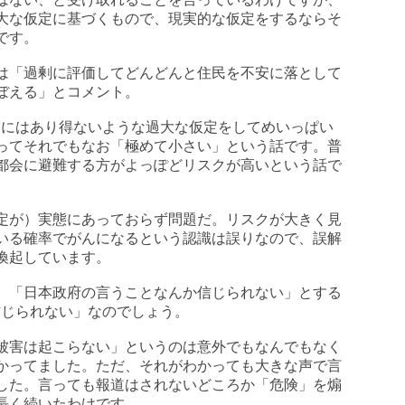
大な仮定に基づくもので、現実的な仮定をするならそ
です。
は「過剰に評価してどんどんと住民を不安に落として
ぼえる」とコメント。
実にはあり得ないような過大な仮定をしてめいっぱい
ってそれでもなお「極めて小さい」という話です。普
都会に避難する方がよっぽどリスクが高いという話で
定が）実態にあっておらず問題だ。リスクが大きく見
いる確率でがんになるという認識は誤りなので、誤解
喚起しています。
、「日本政府の言うことなんか信じられない」とする
信じられない」なのでしょう。
被害は起こらない」というのは意外でもなんでもなく
わかってました。ただ、それがわかっても大きな声で言
した。言っても報道はされないどころか「危険」を煽
長く続いたわけです。