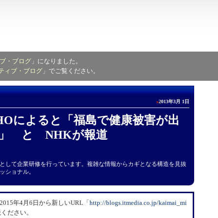
ブ・ブログ
」になりました。
ティブ・ブログ
」でご覧ください。
»
2013年3月 1日
HOによると「福島で健康被害が出
」 と NHKが報道
として企業研修を行っています。複雑な情報からカギとなる構造を見抜
ッショナル。
15年4月6日から新しいURL「
​http://blogs.itmedia.co.jp/kaimai_mi
読ください。