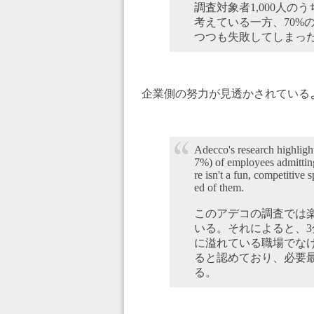
調査対象者1,000人の
考えている一方、70%
つつも失敗してしまっ
企業側の努力が見透かされている
Adecco's research highlight
7%) of employees admitting 
re isn't a fun, competitive
ed of them.
このアデコの調査では
いる。それによると、3
に溢れている職場でな
ると認めており、必要
る。