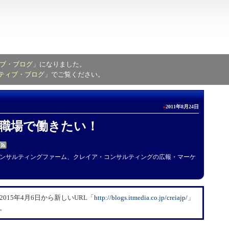
ブ・ブログ
」になりました。
ティブ・ブログ
」でご覧ください。
»
2011年8月24日
職場で働きたい！
ンサルティングファーム、クレイア・コンサルティングの広報・マーケ
15年4月6日から新しいURL「
​http://blogs.itmedia.co.jp/creiajp/
」
。