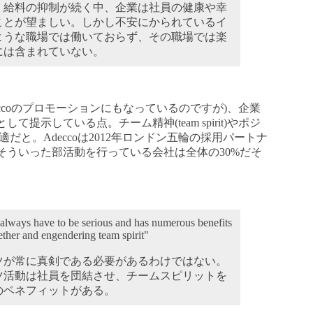
。給料の抑制が続く中、企業は社員の健康や幸
ことが望ましい。しかし不安にかられているイ
ような職場では働いておらず、その職場では楽
には含まれていない。
ccoのプロモーションにもなっているのですが)、企業
提示している点。チーム精神(team spirit)やポジ
のに最適だと。Adeccoは2012年ロンドン五輪の採用パートナ
そういった部活動を行っている会社は全体の30%だそ
 always have to be serious and has numerous benefits
ether and engendering team spirit"
ツが常に真剣である必要があるわけではない。
ツ活動は社員を団結させ、チームスピリットを
のベネフィットがある。