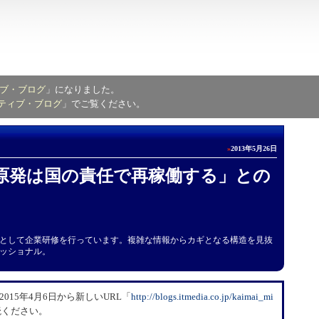
ブ・ブログ
」になりました。
ティブ・ブログ
」でご覧ください。
»
2013年5月26日
原発は国の責任で再稼働する」との
として企業研修を行っています。複雑な情報からカギとなる構造を見抜
ッショナル。
15年4月6日から新しいURL「
​http://blogs.itmedia.co.jp/kaimai_mi
読ください。