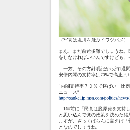
（写真は境川を飛ぶイワツバメ）
まあ、まだ前途多難でしょうね。
をしなければいいんですけども、
一方、その方針明記から約1週間
安倍内閣の支持率は70%で高止ま
"内閣支持率７０％で横ばい 比例
ニュース"
http://sankei.jp.msn.com/politics/ne
1年前に「民意は脱原発を支持し
と思い込んで党の政策を決めた結
ますが、ざっくばらんに言えば「
となのでしょうね。