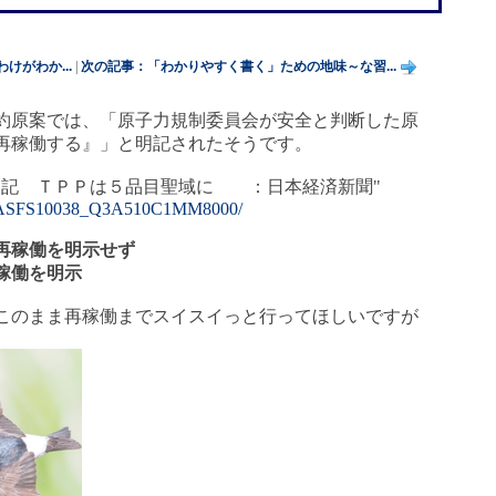
がわか...
|
次の記事：「わかりやすく書く」ための地味～な習...
約原案では、「原子力規制委員会が安全と判断した原
再稼働する』」と明記されたそうです。
明記 ＴＰＰは５品目聖域に ：日本経済新聞"
GXNASFS10038_Q3A510C1MM8000/
再稼働を明示せず
稼働を明示
このまま再稼働までスイスイっと行ってほしいですが