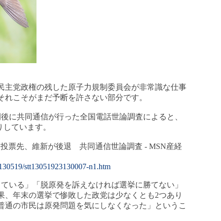
民主党政権の残した原子力規制委員会が非常識な仕事
それこそがまだ予断を許さない部分です。
後に共同通信が行った全国電話世論調査によると、
りしています。
投票先、維新が後退 共同通信世論調査 - MSN産経
ws/130519/stt13051923130007-n1.htm
ている」「脱原発を訴えなければ選挙に勝てない」
果、年末の選挙で惨敗した政党は少なくとも2つあり
普通の市民は原発問題を気にしなくなった」というこ