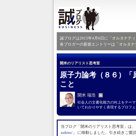
誠ブログは2015年4月6日に「
オルタナティ
各ブロガーの新規エントリーは「
オルタナ
開米のリアリスト思考室
原子力論考（８６）「
こと
開米 瑞浩
社会人の文書化能力の向上をテーマ
いてわかりやすく表現するプロフェ
当ブログ「開米のリアリスト思考室」は、20
zuhiro/
」 に移動しました。引き続きご愛