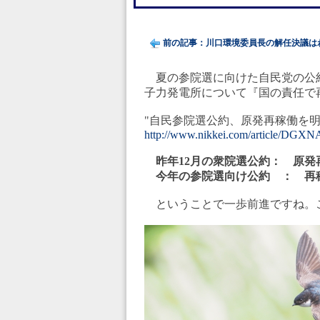
前の記事：川口環境委員長の解任決議はわけ
夏の参院選に向けた自民党の公
子力発電所について『国の責任で
"自民参院選公約、原発再稼働を
http://www.nikkei.com/article/D
昨年12月の衆院選公約： 原発
今年の参院選向け公約 ： 再
ということで一歩前進ですね。