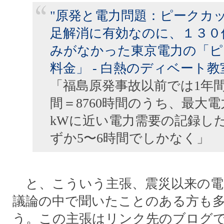
"原発と電力問題：ピークカ
足解消に有効なのに、１３０
みがなかった東京電力の「ピ
料金」 - 白熱のディベート教
「福島原発事故以前では1年間3
間＝8760時間のうち、最大電力
kWに近い電力需要の記録し
ずか5〜6時間でしかなく」
と、こういう主張、震災以来の電
議論の中で聞いたことのある方も
う。この主張はリンク先のブログ