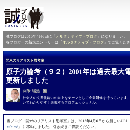
誠ブログは2015年4月6日に「
オルタナティブ・ブログ
」になりました。
各ブロガーの新規エントリーは「
オルタナティブ・ブログ
」でご覧くだ
開米のリアリスト思考室
原子力論考（９２）2001年は過去最大電
更新しました
開米 瑞浩
社会人の文書化能力の向上をテーマとして企業研修を行っています
いてわかりやすく表現するプロフェッショナル。
当ブログ「開米のリアリスト思考室」は、2015年4月6日から新しいURL
zuhiro/
」 に移動しました。引き続きご愛読ください。