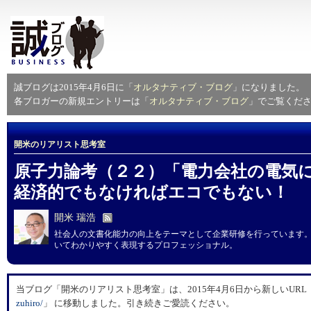
誠ブログは2015年4月6日に「
オルタナティブ・ブログ
」になりました。
各ブロガーの新規エントリーは「
オルタナティブ・ブログ
」でご覧くだ
開米のリアリスト思考室
原子力論考（２２）「電力会社の電気
経済的でもなければエコでもない！
開米 瑞浩
社会人の文書化能力の向上をテーマとして企業研修を行っています
いてわかりやすく表現するプロフェッショナル。
当ブログ「開米のリアリスト思考室」は、2015年4月6日から新しいURL
zuhiro/
」 に移動しました。引き続きご愛読ください。