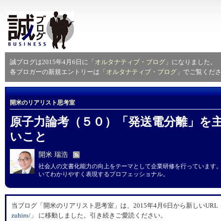
誠ブログは2015年4月6日に「
オルタナティブ・ブログ
」になりました。
各ブロガーの新規エントリーは「
オルタナティブ・ブログ
」でご覧くだ
開米のリアリスト思考室
原子力論考（５０）「発送電分離」を
いこと
開米 瑞浩
社会人の文書化能力の向上をテーマとして企業研修を行っています
いてわかりやすく表現するプロフェッショナル。
当ブログ「開米のリアリスト思考室」は、2015年4月6日から新しいURL
zuhiro/
」 に移動しました。引き続きご愛読ください。