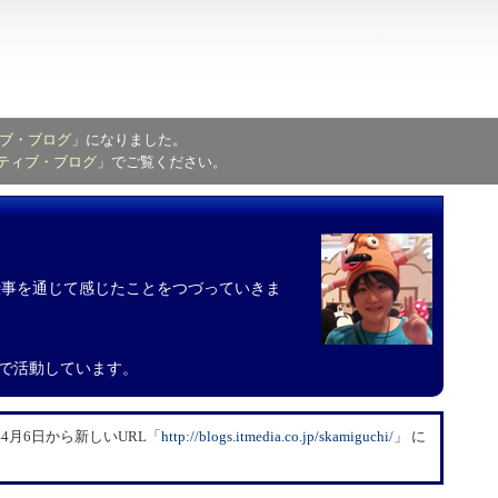
ブ・ブログ
」になりました。
ティブ・ブログ
」でご覧ください。
や、仕事を通じて感じたことをつづっていきま
ーで活動しています。
4月6日から新しいURL「
​http://blogs.itmedia.co.jp/skamiguchi/
」 に