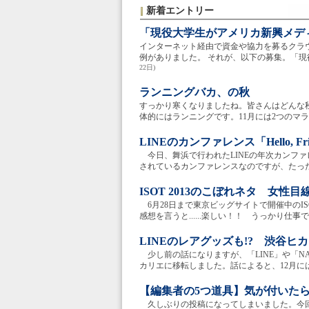
新着エントリー
「現役大学生がアメリカ新興メデ
インターネット経由で資金や協力を募るクラ
例がありました。 それが、以下の募集。「現
22日)
ランニングバカ、の秋
すっかり寒くなりましたね。皆さんはどんな
体的にはランニングです。11月には2つのマラ
LINEのカンファレンス「Hello, Fri
今日、舞浜で行われたLINEの年次カンファレンス「He
されているカンファレンスなのですが、たった
ISOT 2013のこぼれネタ 女
6月28日まで東京ビッグサイトで開催中のIS
感想を言うと......楽しい！！ うっかり仕事
LINEのレアグッズも!? 渋谷ヒ
少し前の話になりますが、「LINE」や「NAVE
カリエに移転しました。話によると、12月にはオ
【編集者の5つ道具】気が付いた
久しぶりの投稿になってしまいました。今回