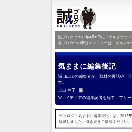
誠ブログは2015年4月6日に「
オルタナティ
各ブロガーの新規エントリーは「
オルタナ
気ままに編集後記
誠 Biz.IDの編集者が、取材の裏話
す。
上口 翔子
Webメディアの編集記者を経て、フリ
当ブログ「気ままに編集後記」は、2015年
移動しました。引き続きご愛読ください。