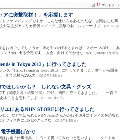
11
(計
エントリー)
ィアに突撃取材！」を応援します
ウドファンディングですが、こんな使い方もあるのだな、と関心した事
役大学生がアメリカ新興メディアに突撃取材！ジャーナリズ...
(2015年1月
秋をお過ごしでしょうか。私が1つ挙げるとすれば「スポーツの秋」。具
ソン大会に出る予定です。 大会に向けて欠かせないの...
(2013年11月 9日)
ends in Tokyo 2013」に行ってきました
llo, Friends in Tokyo 2013」に行ってきました。昨年から開催
一年で規模も急拡大...
(2013年8月21日)
性目線でほしいかも？ しれない文具・グッズ
OT（国際文具・紙製品展） 2013。初日に行ってきました。 一言で
であることを忘れてしま...
(2013年6月28日)
カリエにあるNHN STOREに行ってきました
R」などで知られるNHN Japanさんが2012年10月にオフィスを渋谷ヒ
フィス内にLINEのグッズな...
(2013年1月31日)
ら電子機器ばかり
はお題「仕事道具」に沿って書いてみたいと思います。 タイトル