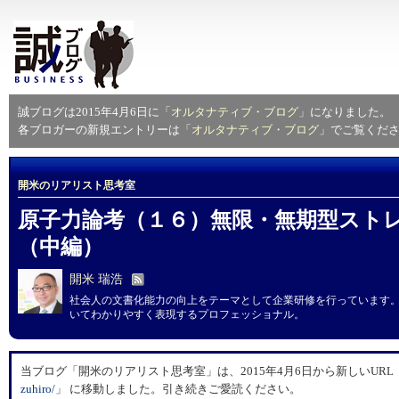
誠ブログは2015年4月6日に「
オルタナティブ・ブログ
」になりました。
各ブロガーの新規エントリーは「
オルタナティブ・ブログ
」でご覧くだ
開米のリアリスト思考室
原子力論考（１６）無限・無期型スト
（中編）
開米 瑞浩
社会人の文書化能力の向上をテーマとして企業研修を行っています
いてわかりやすく表現するプロフェッショナル。
当ブログ「開米のリアリスト思考室」は、2015年4月6日から新しいURL
zuhiro/
」 に移動しました。引き続きご愛読ください。