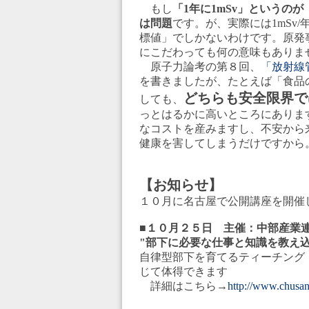
もし
「1年に1mSv」というの
は問題
です。が、実際には1mSv
標値」でしかないわけです。原発
にこだわっても何の意味もありま
原子力論考の第８回、
「放射線
を書きましたが、たとえば「食品
どちらも安全限界で
しても、
っとはるかに高いところにありま
なコストを産みますし、不安から
健康を害してしまうだけですから
【お知らせ】
１０月に名古屋で公開講座を開催
■１０月２５日 主催：中部産業
"部下に必要な仕事と知識を教え
自律型部下を育てるティーチング
じて体得できます
詳細はこちら→
http://www.chusanr