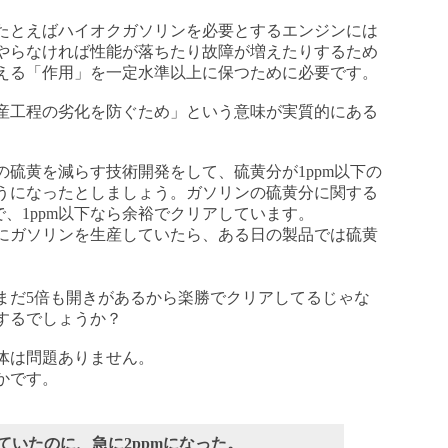
たとえばハイオクガソリンを必要とするエンジンには
やらなければ性能が落ちたり故障が増えたりするため
える「作用」を一定水準以上に保つために必要です。
産工程の劣化を防ぐため」という意味が実質的にある
硫黄を減らす技術開発をして、硫黄分が1ppm以下の
うになったとしましょう。ガソリンの硫黄分に関する
で、1ppm以下なら余裕でクリアしています。
にガソリンを生産していたら、ある日の製品では硫黄
にはまだ5倍も開きがあるから楽勝でクリアしてるじゃな
するでしょうか？
体は問題ありません。
かです。
していたのに、急に2ppmになった。