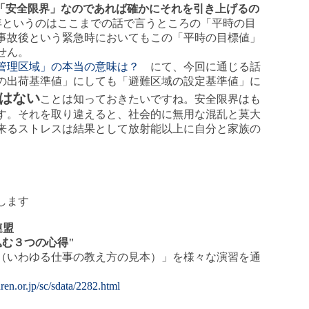
が「安全限界」なのであれば確かにそれを引き上げるの
/年というのはここまでの話で言うところの「平時の目
事故後という緊急時においてもこの「平時の目標値」
せん。
管理区域」の本当の意味は？
にて、今回に通じる話
の出荷基準値」にしても「避難区域の設定基準値」に
はない
ことは知っておきたいですね。安全限界はも
す。それを取り違えると、社会的に無用な混乱と莫大
来るストレスは結果として放射能以上に自分と家族の
。
します
連盟
込む３つの心得"
（いわゆる仕事の教え方の見本）」を様々な演習を通
en.or.jp/sc/sdata/2282.html