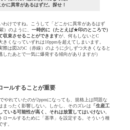
こかに異常があるはずだ。探せ！
いわけですね。こうして「どこかに異常があるはず
（紫）のように、
一時的に（たとえば★印のところで）
て収束させることができます
が、何もしないとC
きくなっていずれは10ppmを超えてしまいます。
実際は図2のC（赤線）のように少しずつ大きくなると
逃したあとで一気に爆発する傾向がありますが）
ロールすることが重要
でやれていたのが2ppmになっても、規格上は問題な
はまったく影響しない。しかし、そのズレは
「生産工
している可能性が高く、それは放置してはいけない
。
トロールするために「基準」を設定する。そういう種
です。