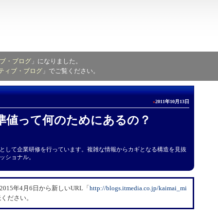
ブ・ブログ
」になりました。
ティブ・ブログ
」でご覧ください。
»
2011年10月13日
準値って何のためにあるの？
として企業研修を行っています。複雑な情報からカギとなる構造を見抜
ッショナル。
15年4月6日から新しいURL「
​http://blogs.itmedia.co.jp/kaimai_mi
読ください。