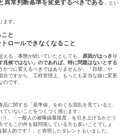
と異常判断基準を変更するべきである
」とい
ります。
ること
トロールできなくなること
超える」事態が続いていたとしても、
原因がはっきり
す兆候ではない」のであれば、特に問題はないとする
うかつに変えるべきではありませんが、「目標」や
都合ですから、工程管理上、もっとも妥当な線に変更
なのです。
食品に関する「基準値」をめぐる混乱を見ていると、
れていないことをつくづく感じます。
という、「一般人の被曝線量限度」を引き上げるかどう
今でもこの件を疑問視している方も多いことでしょ
準は殺人的です！」と表明したタレントもいました。