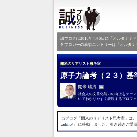
誠ブログは2015年4月6日に「
オルタナティ
各ブロガーの新規エントリーは「
オルタナ
開米のリアリスト思考室
原子力論考（２３）基
開米 瑞浩
社会人の文書化能力の向上をテーマ
いてわかりやすく表現するプロフェ
当ブログ「開米のリアリスト思考室」は、20
zuhiro/
」 に移動しました。引き続きご愛