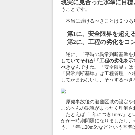
現実に見合った水準に目標
うことです。
本当に避けるべきことは２つあ
第1に、安全限界を超え
第2に、工程の劣化をコン
逆に、「平時の異常判断基準を
していてそれが「工程の劣化を示
べき
なんですね。「安全限界」は
「異常判断基準」は工程管理上の
してかまわないし、そうするべき
原発事故後の避難区域の設定や
このへんの認識がまったく理解さ
たとえば「1年につき1mSv」
かが一時期問題になりましたし、
う。「年に20mSvなどという基