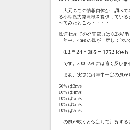
大元のこの情報自体が、調べて
る小型風力発電機を提供している
べてみたところ・・・・
風速4m/s での発電電力は 0.2k
一年中、4m/s の風が一定して吹
0.2 * 24 * 365 = 1752 kWh
です。3000kWhには遠く及びま
まあ、実際には年中一定の風が
60% は3m/s
10% は4m/s
10% は5m/s
10% は6m/s
10% は7m/s
の風が吹くと仮定して計算する