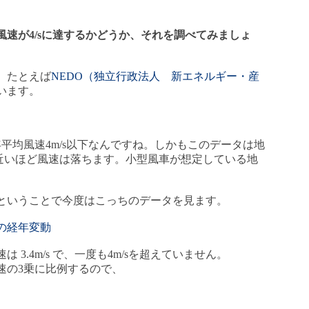
速が4/sに達するかどうか、それを調べてみましょ
。たとえば
NEDO（独立行政法人 新エネルギー・産
います。
平均風速4m/s以下なんですね。しかもこのデータは地
に近いほど風速は落ちます。小型風車が想定している地
。
ということで今度はこっちのデータを見ます。
の経年変動
速は 3.4m/s で、一度も4m/sを超えていません。
速の3乗に比例するので、