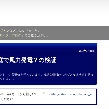
ブ・ブログ
」になりました。
ティブ・ブログ
」でご覧ください。
»
2013年1月11日
庭で風力発電？の検証
として企業研修を行っています。複雑な情報からカギとなる構造を見抜
ッショナル。
15年4月6日から新しいURL「
​http://blogs.itmedia.co.jp/kaimai_mi
読ください。