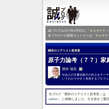
誠ブログは2015年4月6日に「
オルタナティ
各ブロガーの新規エントリーは「
オルタナ
開米のリアリスト思考室
原子力論考（７７）家
開米 瑞浩
社会人の文書化能力の向上をテーマ
いてわかりやすく表現するプロフェ
当ブログ「開米のリアリスト思考室」は、20
zuhiro/
」 に移動しました。引き続きご愛