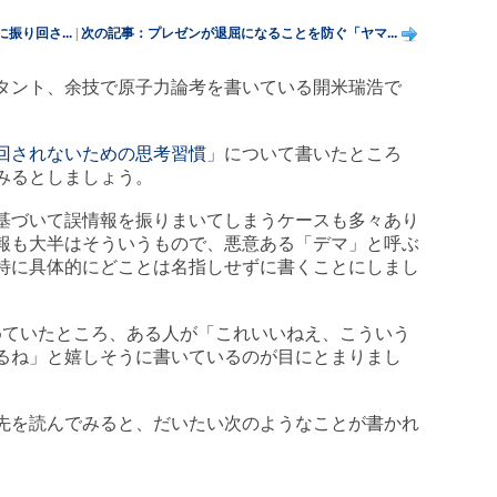
り回さ...
|
次の記事：プレゼンが退屈になることを防ぐ「ヤマ...
タント、余技で原子力論考を書いている開米瑞浩で
回されないための思考習慣
」について書いたところ
みるとしましょう。
基づいて誤情報を振りまいてしまうケースも多々あり
報も大半はそういうもので、悪意ある「デマ」と呼ぶ
特に具体的にどことは名指しせずに書くことにしまし
を眺めていたところ、ある人が「これいいねえ、こういう
るね」と嬉しそうに書いているのが目にとまりまし
先を読んでみると、だいたい次のようなことが書かれ