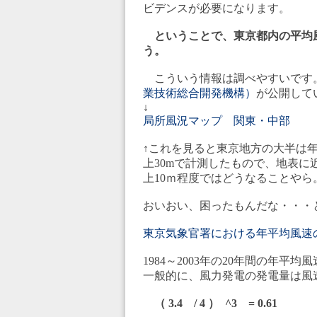
ビデンスが必要になります。
ということで、東京都内の平均風
う。
こういう情報は調べやすいです
業技術総合開発機構）
が公開して
↓
局所風況マップ 関東・中部
↑これを見ると東京地方の大半は年
上30mで計測したもので、地表
上10ｍ程度ではどうなることやら
おいおい、困ったもんだな・・・
東京気象官署における年平均風速
1984～2003年の20年間の年平均風
一般的に、風力発電の発電量は風
（ 3.4 / 4 ） ^3 = 0.61