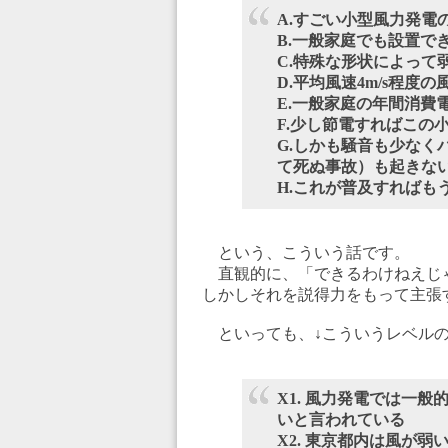
A.すごい小型風力発電
B.一般家庭でも設置で
C.特殊な形状によって
D.平均風速4m/s程度
E.一般家庭の年間消費電
F.少し節電すれば
この
G.しかも騒音も少なく
て死ぬ事故）も起きな
H.これが普及すればも
という、こういう話です。
直観的に、「できるわけねえじ
しかしそれを説得力をもって主張
といっても、↓こういうレベルの
X1. 風力発電では一般
いと言われている
X2. 東京都内は風が弱