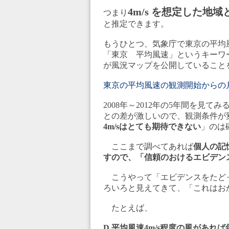
4m/s を想定した地
つまり
と推定できます。
もうひとつ、気象庁で東京の平均
「東京 平均風速」というキーワード
が風況マップを公開していること
東京の平均風速の観測開始からの
2008年～2012年の5年間を見
との差が激しいので、観測条件が
4m/sはとても期待できない
」のは
ここまで調べてあれば
個人の記
すので、「信頼のおけるエビデン
こうやって「エビデンスをたど
ろいろと見えてきて、「これはお
たとえば、
D.平均風速4m/s程度の風があれば